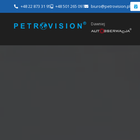
+48 22 873 31 95
+48 501 265 097
biuro@petrovision.pl
Dawniej