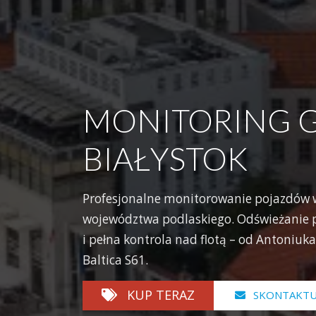
MONITORING 
BIAŁYSTOK
Profesjonalne monitorowanie pojazdów w 
województwa podlaskiego. Odświeżanie p
i pełna kontrola nad flotą – od Antoniuka
Baltica S61.
KUP TERAZ
SKONTAKTUJ