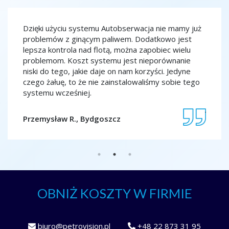
ja
Dzięki użyciu systemu Autobserwacja nie mamy już
Monit
ko
problemów z ginącym paliwem. Dodatkowo jest
spokoj
edy
lepsza kontrola nad flotą, można zapobiec wielu
szkoln
na
problemom. Koszt systemu jest nieporównanie
to spr
niski do tego, jakie daje on nam korzyści. Jedyne
co chw
czego żałuę, to że nie zainstalowaliśmy sobie tego
porząd
systemu wcześniej.
Jolant
Przemysław R., Bydgoszcz
OBNIŻ KOSZTY W FIRMIE
biuro@petrovision.pl
+48 22 873 31 95