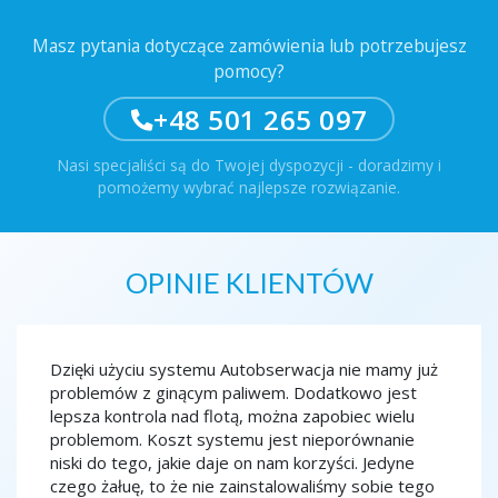
Masz pytania dotyczące zamówienia lub potrzebujesz
pomocy?
+48 501 265 097
Nasi specjaliści są do Twojej dyspozycji - doradzimy i
pomożemy wybrać najlepsze rozwiązanie.
OPINIE KLIENTÓW
ja
Dzięki użyciu systemu Autobserwacja nie mamy już
Monit
ko
problemów z ginącym paliwem. Dodatkowo jest
spokoj
edy
lepsza kontrola nad flotą, można zapobiec wielu
szkoln
na
problemom. Koszt systemu jest nieporównanie
to spr
niski do tego, jakie daje on nam korzyści. Jedyne
co chw
czego żałuę, to że nie zainstalowaliśmy sobie tego
porząd