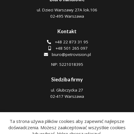
ul. Dzieci Warszawy 27A lok.106
02-495 Warszawa
Kontakt
+48 22 873 31 95
+48 501 265 097
biuro@petrovision.pl
NIP: 5221018395
Siedziba firmy
ul. Głubczycka 27
02-417 Warszawa
Ta strona używa plików cookies aby zapewnić najlepsze
doświadczenia. Możesz zaakceptować wszystkie cookies
Polityka prywatności
|
Regulamin
lub wybrać, które chcesz włączyć.
Copyright © 2026 Petrovision - lokalizacja pojazdów, śledzenie