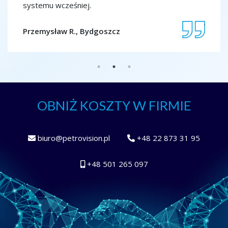
systemu wcześniej.
Jolant
Przemysław R., Bydgoszcz
OBNIŻ KOSZTY W FIRMIE
biuro@petrovision.pl
+48 22 873 31 95
+48 501 265 097