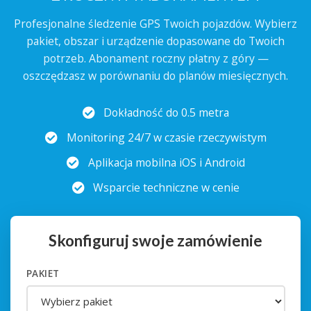
Profesjonalne śledzenie GPS Twoich pojazdów. Wybierz
pakiet, obszar i urządzenie dopasowane do Twoich
potrzeb. Abonament roczny płatny z góry —
oszczędzasz w porównaniu do planów miesięcznych.
Dokładność do 0.5 metra
Monitoring 24/7 w czasie rzeczywistym
Aplikacja mobilna iOS i Android
Wsparcie techniczne w cenie
Skonfiguruj swoje zamówienie
PAKIET