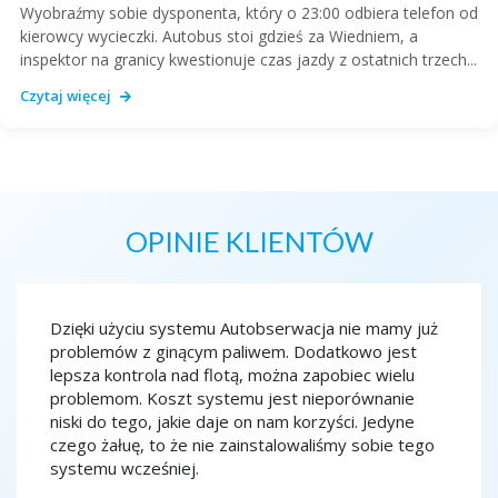
Wyobraźmy sobie dysponenta, który o 23:00 odbiera telefon od
kierowcy wycieczki. Autobus stoi gdzieś za Wiedniem, a
inspektor na granicy kwestionuje czas jazdy z ostatnich trzech...
Czytaj więcej
OPINIE KLIENTÓW
ja
Dzięki użyciu systemu Autobserwacja nie mamy już
Monit
ko
problemów z ginącym paliwem. Dodatkowo jest
spokoj
edy
lepsza kontrola nad flotą, można zapobiec wielu
szkoln
na
problemom. Koszt systemu jest nieporównanie
to spr
niski do tego, jakie daje on nam korzyści. Jedyne
co chw
czego żałuę, to że nie zainstalowaliśmy sobie tego
porząd
systemu wcześniej.