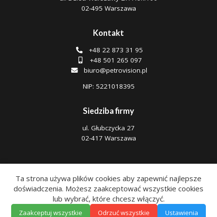
02-495 Warszawa
Kontakt
+48 22 873 31 95
+48 501 265 097
biuro@petrovision.pl
NIP: 5221018395
Siedziba firmy
ul. Głubczycka 27
02-417 Warszawa
Ta strona używa plików cookies aby zapewnić najlepsze
doświadczenia. Możesz zaakceptować wszystkie cookies
Polityka prywatności
|
Regulamin
lub wybrać, które chcesz włączyć.
Copyright © 2026 Petrovision - lokalizacja pojazdów, śledzenie
GPS z integracją eTOLL, SENT i generowaniem kilometrówki.
Zaakceptuj wszystkie
Odrzuć wszystkie
Ustawienia