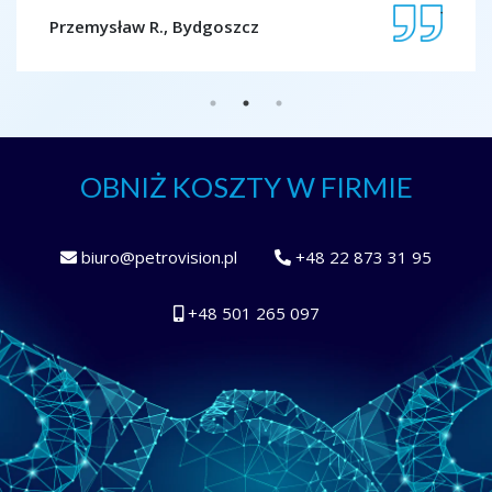
Jolant
Przemysław R., Bydgoszcz
OBNIŻ KOSZTY W FIRMIE
biuro@petrovision.pl
+48 22 873 31 95
+48 501 265 097