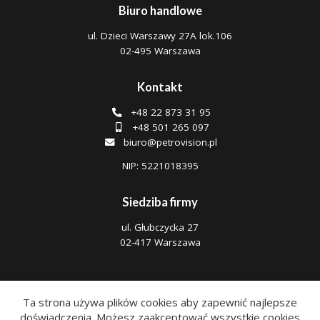
Biuro handlowe
ul. Dzieci Warszawy 27A lok.106
02-495 Warszawa
Kontakt
+48 22 873 31 95
+48 501 265 097
biuro@petrovision.pl
NIP: 5221018395
Siedziba firmy
ul. Głubczycka 27
02-417 Warszawa
Ta strona używa plików cookies aby zapewnić najlepsze
doświadczenia. Możesz zaakceptować wszystkie cookies
Polityka prywatności
|
Regulamin