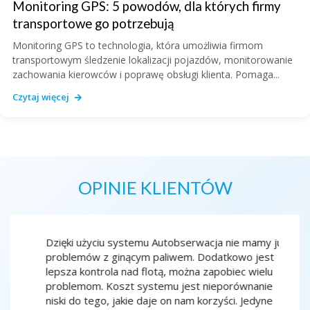
Monitoring GPS: 5 powodów, dla których firmy
transportowe go potrzebują
Monitoring GPS to technologia, która umożliwia firmom
transportowym śledzenie lokalizacji pojazdów, monitorowanie
zachowania kierowców i poprawę obsługi klienta. Pomaga...
Czytaj więcej
OPINIE KLIENTÓW
ja
Dzięki użyciu systemu Autobserwacja nie mamy już
Monit
ko
problemów z ginącym paliwem. Dodatkowo jest
spokoj
edy
lepsza kontrola nad flotą, można zapobiec wielu
szkoln
na
problemom. Koszt systemu jest nieporównanie
to spr
niski do tego, jakie daje on nam korzyści. Jedyne
co chw