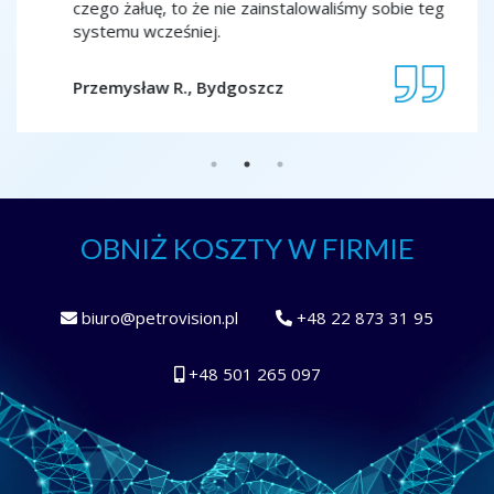
czego żałuę, to że nie zainstalowaliśmy sobie tego
porząd
systemu wcześniej.
Jolant
Przemysław R., Bydgoszcz
OBNIŻ KOSZTY W FIRMIE
biuro@petrovision.pl
+48 22 873 31 95
+48 501 265 097