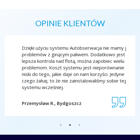
OPINIE KLIENTÓW
cja
Dzięki użyciu systemu Autobserwacja nie mamy już
Moni
stko
problemów z ginącym paliwem. Dodatkowo jest
spoko
kiedy
lepsza kontrola nad flotą, można zapobiec wielu
szkol
 na
problemom. Koszt systemu jest nieporównanie
to sp
niski do tego, jakie daje on nam korzyści. Jedyne
co ch
czego żałuę, to że nie zainstalowaliśmy sobie tego
porz
systemu wcześniej.
Jola
Przemysław R., Bydgoszcz